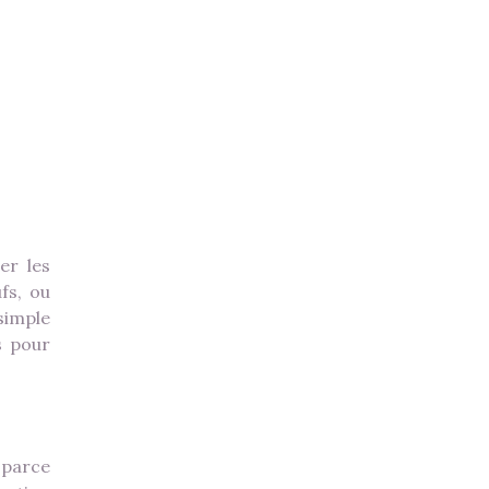
er les
fs, ou
 simple
s pour
t parce