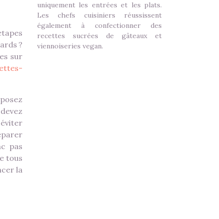
uniquement les entrées et les plats.
Les chefs cuisiniers réussissent
également à confectionner des
étapes
recettes sucrées de gâteaux et
cards ?
viennoiseries vegan.
es sur
ettes-
sposez
 devez
éviter
éparer
nc pas
e tous
cer la