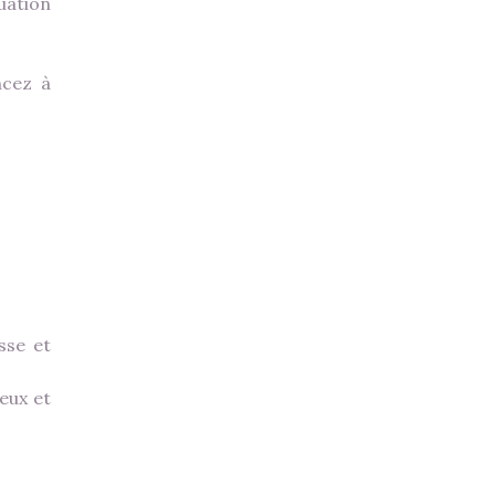
tuation
ncez à
sse et
eux et