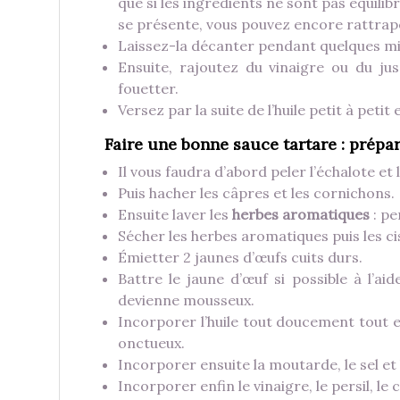
que si les ingrédients ne sont pas équili
se présente, vous pouvez encore rattrap
Laissez-la décanter pendant quelques min
Ensuite, rajoutez du vinaigre ou du j
fouetter.
Versez par la suite de l’huile petit à peti
Faire une bonne sauce tartare : prépa
Il vous faudra d’abord peler l’échalote et
Puis hacher les câpres et les cornichons.
Ensuite laver les
herbes aromatiques
: pe
Sécher les herbes aromatiques puis les ci
Émietter 2 jaunes d’œufs cuits durs.
Battre le jaune d’œuf si possible à l’ai
devienne mousseux.
Incorporer l’huile tout doucement tout e
onctueux.
Incorporer ensuite la moutarde, le sel et 
Incorporer enfin le vinaigre, le persil, le 