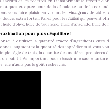
es saveurs et les recettes en transformant la recette d’or
atiques et optez pour de la ciboulette ou de la coriand
nt vous faire plaisir en variant les
vinaigres
: de cidre, 
e, douce, extra forte… Pareil pour les
huiles
qui peuvent offr
 huile d’olive, huile de tournesol, huile d’arachide, huile de
proximation pour plus d’équilibre !
onseillé d’utiliser la quantité exacte d’ingrédients cités 
rsonnes, augmentez la quantité des ingrédients si vous vou
simple règle de trois, la quantité des matières premières 
t un point très important pour réussir une sauce tartare
s, elle n’aura pas le goût recherché.