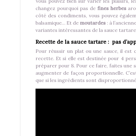
Vous pouvez bien sûr varier les plaisirs, l
changez pourquoi pas de
fines herbes
arom
côté des condiments, vous pouvez égaleme
balsamique… Et de
moutardes
: à l’ancienn
variantes intéressantes de la sauce tartare :
Recette de la sauce tartare : pas d’ap
Pour réussir un plat ou une sauce, il est c
recette. Et si elle est destinée pour 4 pe
préparer pour 8. Pour ce faire, faites une 
augmenter de façon proportionnelle. C’es
que si les ingrédients sont disproportionné