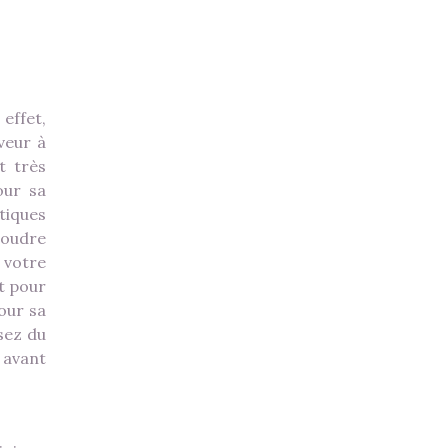
effet,
veur à
t très
our sa
tiques
 poudre
 votre
t pour
our sa
sez du
 avant