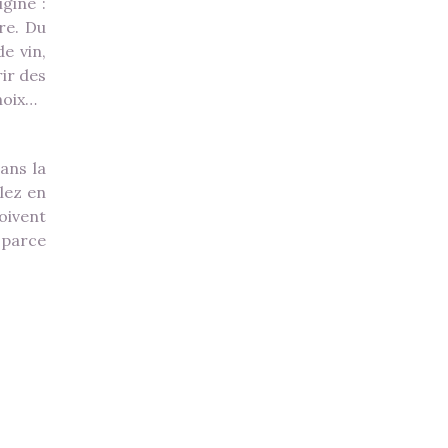
igine :
re. Du
de vin,
ir des
 noix…
dans la
lez en
doivent
 parce