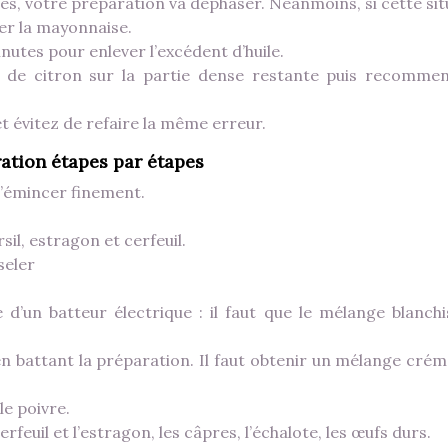
brés, votre préparation va déphaser. Néanmoins, si cette si
er la mayonnaise.
utes pour enlever l’excédent d’huile.
us de citron sur la partie dense restante puis recomme
t et évitez de refaire la même erreur.
ration étapes par étapes
 l’émincer finement.
rsil, estragon et cerfeuil.
seler
de d’un batteur électrique : il faut que le mélange blanchi
n battant la préparation. Il faut obtenir un mélange crém
le poivre.
cerfeuil et l’estragon, les câpres, l’échalote, les œufs durs.