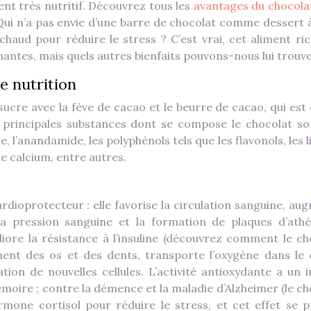
ment très nutritif. Découvrez tous les
avantages du chocola
 Qui n’a pas envie d’une barre de chocolat comme dessert à 
haud pour réduire le stress ? C’est vrai, cet aliment ric
antes, mais quels autres bienfaits pouvons-nous lui trouve
e nutrition
ucre avec la fève de cacao et le beurre de cacao, qui est
 principales substances dont se compose le chocolat son
, l’anandamide, les polyphénols tels que les flavonols, les l
le calcium, entre autres.
ardioprotecteur : elle favorise la circulation sanguine, a
it la pression sanguine et la formation de plaques d’ath
ore la résistance à l’insuline (découvrez comment le ch
ent des os et des dents, transporte l’oxygène dans le 
ation de nouvelles cellules. L’activité antioxydante a un 
mémoire ; contre la démence et la maladie d’Alzheimer (le c
ormone cortisol pour réduire le stress, et cet effet se p