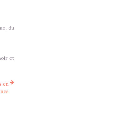
ao, du
oir et
s en
ines