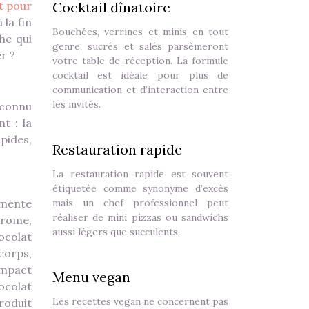
t pour
Cocktail dînatoire
la fin
Bouchées, verrines et minis en tout
he qui
genre, sucrés et salés parsèmeront
r ?
votre table de réception. La formule
cocktail est idéale pour plus de
communication et d’interaction entre
les invités.
 connu
t : la
ipides,
Restauration rapide
La restauration rapide est souvent
étiquetée comme synonyme d’excès
ugmente
mais un chef professionnel peut
réaliser de mini pizzas ou sandwichs
érome,
aussi légers que succulents.
ocolat
corps,
impact
Menu vegan
hocolat
Les recettes vegan ne concernent pas
roduit