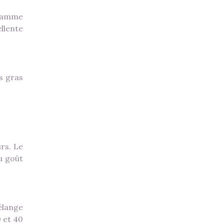
gramme
llente
s gras
rs. Le
u goût
élange
 et 40