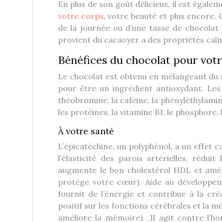
En plus de son goût délicieux, il est égale
votre corps
, votre beauté et plus encore.
de la journée ou d’une tasse de chocolat c
provient du cacaoyer a des propriétés calm
Bénéfices du chocolat pour votr
Le chocolat est obtenu en mélangeant du s
pour être un ingrédient antioxydant. Les
théobromine, la caféine, la phényléthylamine
les protéines, la vitamine B1, le phosphore, 
À votre santé
L’épicatéchine, un polyphénol, a un effet c
l’élasticité des parois artérielles, rédu
augmente le bon cholestérol HDL et améli
protège votre cœur). Aide au développem
fournit de l’énergie et contribue à la cré
positif sur les fonctions cérébrales et la 
améliore la mémoire). ,Il agit contre l’h