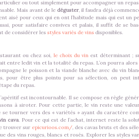
articulier ou tout simplement pour accompagner un repas, 
sable. Mais avant de le
déguster
, il faudra déjà commenc
ment aisé pour ceux qui en ont l’habitude mais qui est un p
si, pour satisfaire convives et palais, il suffit de se ba
ant de considérer les
styles variés de vins
disponibles.
restaurant ou chez soi,
le choix du vin
est déterminant ; s
it entre ledit vin et la totalité du repas. L’on pourra alors
compagne le poisson et la viande blanche avec du vin blanc
s, pour être plus pointu pour sa sélection, on peut in
étape du repas.
’apéritif est incontournable. Il se compose en règle génér
ns à siroter. Pour cette partie, le vin reste une valeur
e se tourner vers des « variétés » ayant du caractère co
vin cava
. Pour ce qui est de l’achat, internet reste la solu
de trouver sur
epicurioos.com/
, des cavas bruts et des sél
ue des vins rouges, blancs et rosés. Explorer les styles va