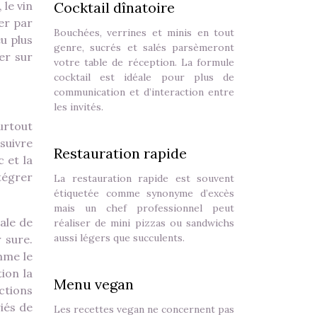
le vin
Cocktail dînatoire
er par
Bouchées, verrines et minis en tout
eu plus
genre, sucrés et salés parsèmeront
ser sur
votre table de réception. La formule
cocktail est idéale pour plus de
communication et d’interaction entre
les invités.
urtout
 suivre
Restauration rapide
 et la
tégrer
La restauration rapide est souvent
étiquetée comme synonyme d’excès
mais un chef professionnel peut
ale de
réaliser de mini pizzas ou sandwichs
aussi légers que succulents.
 sure.
mme le
tion la
Menu vegan
ections
riés de
Les recettes vegan ne concernent pas