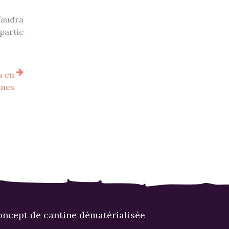
 faudra
partie
s en
ines
ncept de cantine dématérialisée