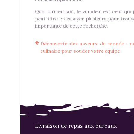
Quoi qu’il en soit, le vin idéal est celui qu
peut-être en essayer plusieurs pour trouve
importante de cette recherche.
Découverte des saveurs du monde : u
culinaire pour souder votre équipe
Livraison de repas aux bureaux