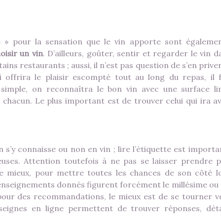
e » pour la sensation que le vin apporte sont égaleme
oisir un vin
. D’ailleurs, goûter, sentir et regarder le vin 
ains restaurants ; aussi, il n’est pas question de s’en prive
i offrira le plaisir escompté tout au long du repas, il 
simple, on reconnaîtra le bon vin avec une surface li
un chacun. Le plus important est de trouver celui qui ira a
n s’y connaisse ou non en vin ; lire l’étiquette est import
uses. Attention toutefois à ne pas se laisser prendre p
Le mieux, pour mettre toutes les chances de son côté l
es renseignements donnés figurent forcément le millésime ou
 pour des recommandations, le mieux est de se tourner v
seignes en ligne permettent de trouver réponses, déta