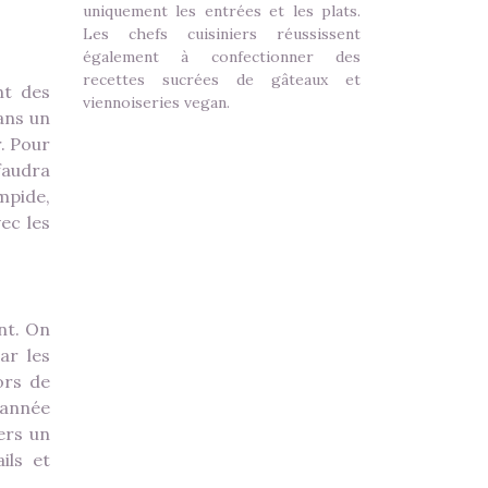
uniquement les entrées et les plats.
Les chefs cuisiniers réussissent
également à confectionner des
recettes sucrées de gâteaux et
nt des
viennoiseries vegan.
dans un
r. Pour
faudra
mpide,
vec les
ant. On
ar les
ors de
 année
ers un
ils et