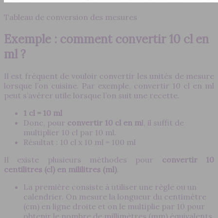
Tableau de conversion des mesures
Exemple : comment convertir 10 cl en
ml ?
Il est fréquent de vouloir convertir les unités de mesure
lorsque l’on cuisine. Par exemple, convertir 10 cl en ml
peut s’avérer utile lorsque l’on suit une recette.
1 cl = 10 ml
Donc, pour
convertir 10 cl en m
l, il suffit de
multiplier 10 cl par 10 ml.
Résultat : 10 cl x 10 ml = 100 ml
Il existe plusieurs méthodes pour
convertir 10
centilitres (cl) en mililitres (ml)
.
La première consiste à utiliser une règle ou un
calendrier. On mesure la longueur du centimètre
(cm) en ligne droite et on le multiplie par 10 pour
obtenir le nombre de millimètres (mm) équivalents.