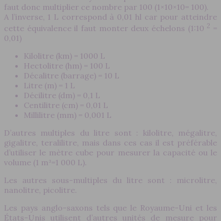
faut donc multiplier ce nombre par 100 (1×10×10= 100).
A l’inverse, 1 L correspond à 0,01 hl car pour atteindre
2
cette équivalence il faut monter deux échelons (1:10
=
0,01)
Kilolitre (km) = 1000 L
Hectolitre (hm) = 100 L
Décalitre (barrage) = 10 L
Litre (m) = 1 L
Décilitre (dm) = 0,1 L
Centilitre (cm) = 0,01 L
Millilitre (mm) = 0,001 L
D’autres multiples du litre sont : kilolitre, mégalitre,
gigalitre, teralilitre, mais dans ces cas il est préférable
d’utiliser le mètre cube pour mesurer la capacité ou le
volume (1 m³=1 000 L).
Les autres sous-multiples du litre sont : microlitre,
nanolitre, picolitre.
Les pays anglo-saxons tels que le Royaume-Uni et les
États-Unis utilisent d’autres unités de mesure pour