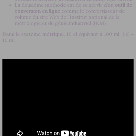
La deuxième méthode est de se servir d’un
outil de
conversion en ligne
comme le convertisseur de
volume du site Web de l’Institut national de la
métrologie et du génie industriel (INM).
Dans le système métrique, 10 cl équivaut à 100 ml. 1 cl =
10 ml.