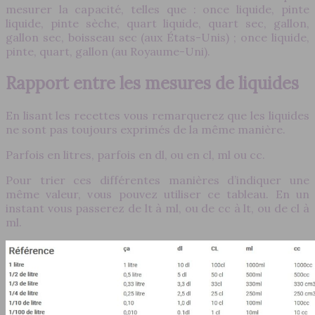
mesurer la capacité, telles que : once liquide, pinte
liquide, pinte sèche, quart liquide, quart sec, gallon,
gallon sec, boisseau sec (aux États-Unis) ; once liquide,
pinte, quart, gallon (au Royaume-Uni).
Rapport entre les mesures de liquides
En lisant les recettes vous remarquerez que les liquides
ne sont pas toujours exprimés de la même manière.
Parfois en litres, parfois en dl, ou en cl, ml ou cc.
Pour trier ces différentes manières d’indiquer une
même valeur, vous pouvez utiliser ce tableau. En un
instant vous passerez de lt à ml, ou de cc à lt, ou de cl à
ml.