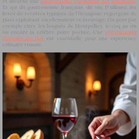
et incarne une
gastronomie gardienne des traditions
.
Et qui dit gastronomie française, dit vin. D’ailleurs, les
livres de recettes typiques de l’Hexagone regorgent de
plats exploitant excellemment ce breuvage. On peut par
exemple citer, les longués de Montpellier, le coq au vin
ou encore la célèbre poire pochée. Une
présentation
élégante du plat
est essentielle pour une expérience
culinaire réussie.