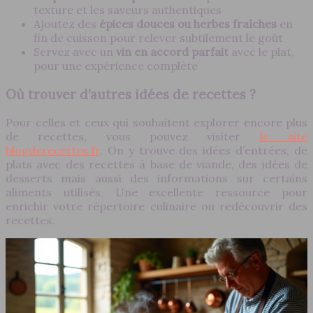
texture et les saveurs authentiques
Ajoutez des
épices douces ou herbes fraîches
en
fin de cuisson pour relever subtilement le goût
Servez avec un
vin en accord parfait
avec le plat,
pour une expérience complète
Où trouver d’autres idées de recettes ?
Pour celles et ceux qui souhaitent explorer encore plus
de recettes, vous pouvez visiter
le site
blogderecettes.fr
. On y trouve des idées d’entrées, de
plats avec des recettes à base de viande, des idées de
desserts mais aussi des informations sur certains
aliments utilisés. Une excellente ressource pour
enrichir votre répertoire culinaire ou redécouvrir des
recettes.