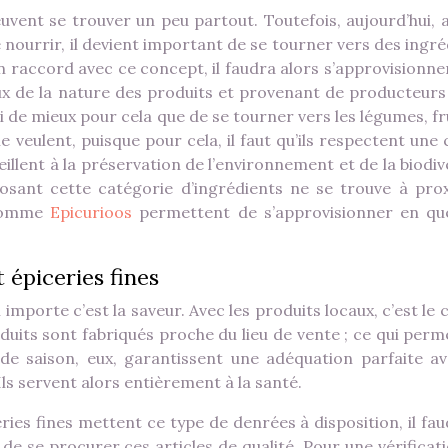
euvent se trouver un peu partout. Toutefois, aujourd’hui, 
 nourrir, il devient important de se tourner vers des ingr
n raccord avec ce concept, il faudra alors s’approvisionne
eux de la nature des produits et provenant de producteurs
i de mieux pour cela que de se tourner vers les légumes, fr
e veulent, puisque pour cela, il faut qu’ils respectent une
llent à la préservation de l’environnement et de la biodiv
osant cette catégorie d’ingrédients ne se trouve à prox
s comme
Epicurioos
permettent de s’approvisionner en qu
 épiceries fines
importe c’est la saveur. Avec les produits locaux, c’est le 
 produits sont fabriqués proche du lieu de vente ; ce qui per
de saison, eux, garantissent une adéquation parfaite av
 Ils servent alors entièrement à la santé.
ies fines mettent ce type de denrées à disposition, il fau
de se procurer ces articles de qualité. Pour une vérificati