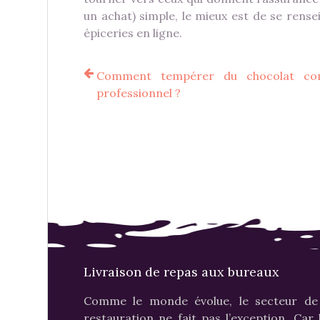
un achat) simple, le mieux est de se rense
épiceries en ligne.
Comment tempérer du chocolat c
professionnel ?
Livraison de repas aux bureaux
Comme le monde évolue, le secteur de
restauration ne fait pas l’exception. Car 