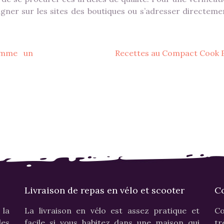
igner sur les sites des boutiques ou s’adresser directeme
omme un
Recettes au Compact Cook E
Livraison de repas en vélo et scooter
Co
 la
La livraison en vélo est assez pratique et
Co
les
facile si vous habitez dans une maison qui
tr