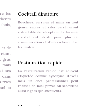
re les
Cocktail dînatoire
dients
Bouchées, verrines et minis en tout
choix,
genre, sucrés et salés parsèmeront
votre table de réception. La formule
cocktail est idéale pour plus de
communication et d’interaction entre
les invités.
 et de
e étant
ie gras
Restauration rapide
 ; mais
s fines
La restauration rapide est souvent
ir dans
étiquetée comme synonyme d’excès
mais un chef professionnel peut
 triés
réaliser de mini pizzas ou sandwichs
gnol ou
aussi légers que succulents.