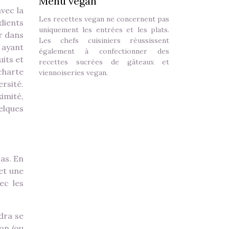
Menu vegan
avec la
Les recettes vegan ne concernent pas
édients
uniquement les entrées et les plats.
r dans
Les chefs cuisiniers réussissent
 ayant
également à confectionner des
uits et
recettes sucrées de gâteaux et
 charte
viennoiseries vegan.
ersité.
imité,
elques
cas. En
met une
ec les
dra se
on (ou